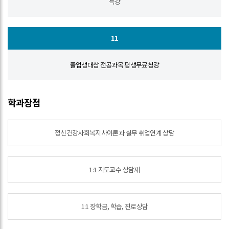
특강
11
졸업생대상 전공과목 평생무료청강
학과장점
정신건강사회복지사이론과 실무 취업연계 상담
1:1 지도교수 상담제
1:1 장학금, 학습, 진로상담