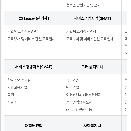
직업상담사,
졸업
청소년 관련기관 및 단체
표
인터넷윤리지도사
후
CS Leader(관리사)
서비스경영자격(SMAT)
(IEQ)
진로
항목으로
CS
표
기업체 고객상담관리
기업체 고객상담관리
코
구성된
Leader(관리사),
교육부서 및 서비스 관련 교육업체
교육부서 및 서비스관련 교육업체
학
평생교육상담학과
서비스경영자격
학
졸업
(SMAT),
학
후
KCA(한국코치협회),
진로
서비스경영자격(SMAT)
E-러닝지도사
인적자원개발사,
표
진로진학상담사
서비스경영자격
학교 방과후교실
공공기관
학교
항목으로
(SMAT),
민간교육기업
민간기업
방
구성된
E-
학원
이러닝업체 e러닝담당자
민
평생교육상담학과
러닝지도사,
상담소
온라인학습지도사
평
졸업
학습코칭지도사,
e러닝 컨선턴트 등
상
후
독서논술지도사,
진로
교회교육사
대학원진학
사회복지사