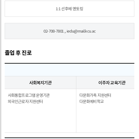
1:1 선후배 멘토링
02-708-7801
,
iedu@mail.kcu.ac
졸업 후 진로
다
사회복지기관
이주자 교육기관
다문화교육상담
사회통합프로그램 운영기관
다문화가족 지원센터
[사회복지기관,
외국인근로자 지원센터
다문화예비학교
이주자
교육기관,
한국어
·