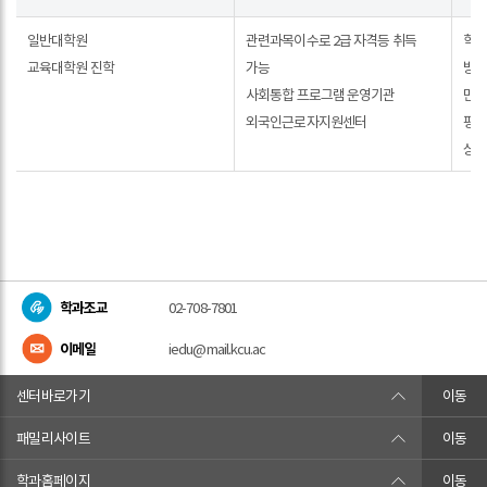
표
항목으로
대학원진학,
구성된
일반대학원
관련과목이수로 2급 자격등 취득
학교
사회복지사,
평생교육상담학과
교육대학원 진학
가능
방
하브루타전문강사/
졸업
사회통합 프로그램 운영기관
민
하브루타상담사
후
외국인근로자지원센터
평
항목으로
상
진로
구성된
표
평생교육상담학과
졸업
후
진로
학과조교
02-708-7801
표
이메일
iedu@mail.kcu.ac
센터바로가기
이동
패밀리사이트
이동
학과홈페이지
이동